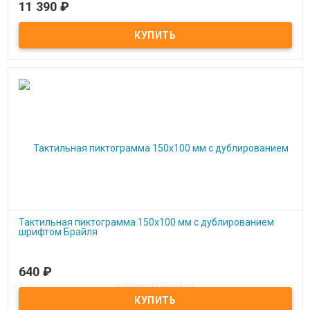
11 390
₽
Под заказ
Мнемосхема санузла
Тактильная пиктограмма 150x100 мм с дублированием
шрифтом Брайля
640
₽
Под заказ
Тактильная пиктограмма 150x100 мм с дублированием шрифтом
Брайля