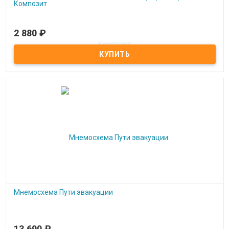
Композит
2 880
₽
Под заказ
Комплексная тактильная табличка с шрифтом Брайля Композит
Мнемосхема Пути эвакуации
13 690
₽