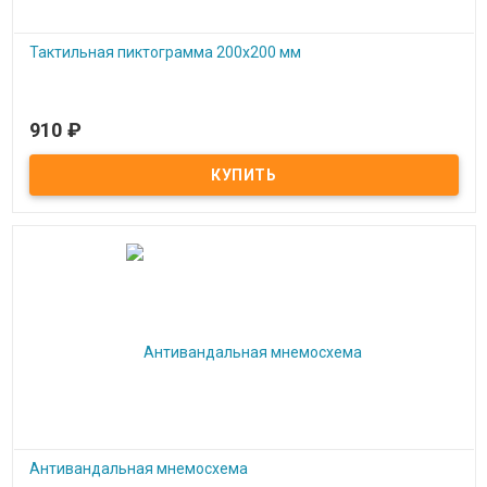
Тактильная пиктограмма 200x200 мм
910
₽
Под заказ
Тактильная пиктограмма 200x200 мм
Антивандальная мнемосхема