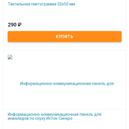
Тактильная пиктограмма 50x50 мм
290
₽
Под заказ
Тактильная пиктограмма 50x50 мм
Информационно-коммуникационная панель для
инвалидов по слуху Исток-Синхро