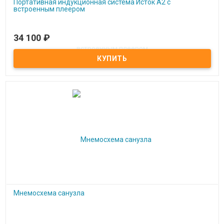
Портативная индукционная система Исток А2 с
встроенным плеером
34 100
₽
Под заказ
Портативная индукционная система Исток А2 с встроенным
плеером
Мнемосхема санузла