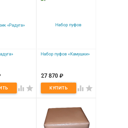
адуга»
Набор пуфов «Камушки»
₽
27 870
₽
аказ
Под заказ
дуга»
Набор пуфов «Камушки»



