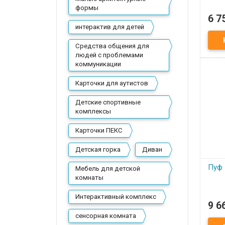
формы
6 7
П
интерактив для детей
Пуфи
Средства общения для
людей с проблемами
коммуникации
Карточки для аутистов
Детские спортивные
комплексы
Карточки ПЕКС
Детская горка
Диван
Пуф
Мебель для детской
комнаты
Интерактивный комплекс
9 6
П
сенсорная комната
Пуф