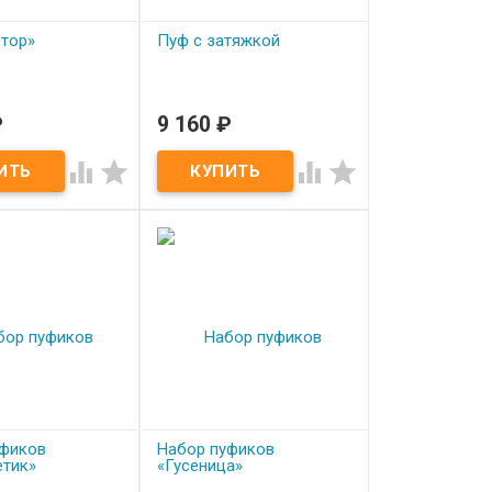
тор»
Пуф с затяжкой
₽
9 160
₽
аказ
Под заказ
ор»
Пуф с затяжкой




уфиков
Набор пуфиков
етик»
«Гусеница»