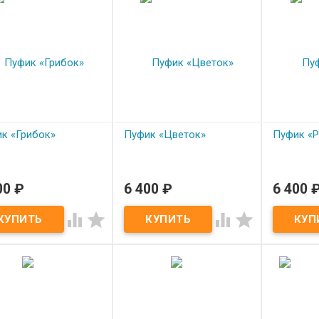
к «Грибок»
Пуфик «Цветок»
Пуфик «Р
00
₽
6 400
₽
6 400
од заказ
Под заказ
Под з
к «Грибок»
Пуфик «Цветок»
Пуфик «Ра



