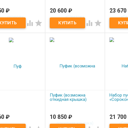
50
₽
20 600
₽
23 670
од заказ
Под заказ
Под з
к «Веселый огород»
Набор пуфиков «Цветок»
Набор пу




«Семицве
Пуфик (возможна
Набор п
откидная крышка)
«Сороко
60
₽
10 850
₽
21 700
од заказ
Под заказ
Под з
Пуфик (возможна откидная
Набор пу