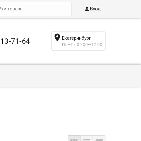

Вход

Екатеринбург
013-71-64
Пн—Пт 09:00—17:00