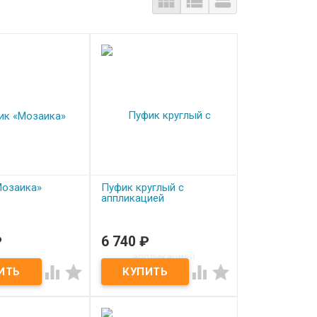



Мозаика»
Пуфик круглый с
аппликацией
₽
6 740
₽
аказ
Под заказ
заика»
Пуфик круглый с




аппликацией