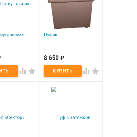
иугольник»
Пуфик
₽
8 650
₽
аказ
Под заказ
угольник»
Пуфик



