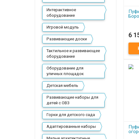
Интерактивное
Пуфи
оборудование
Боро
Игровой модуль
6 1
П
Развивающие доски
Пуфи
Боро
Тактильное и развивающее
оборудование
Оборудование для
уличных площадок
Детская мебель
Развивающие наборы для
детей с ОВЗ
Горки для детского сада
Адаптированные наборы
Пуфи
огор
Малые архитектурные