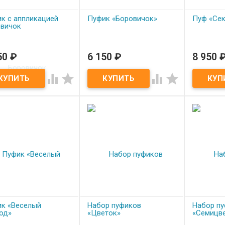
к с аппликацией
Пуфик «Боровичок»
Пуф «Сек
вичок
50
₽
6 150
₽
8 950
од заказ
Под заказ
Под з
к с аппликацией
Пуфик «Боровичок»
Пуф «Сект




вичок
к «Веселый
Набор пуфиков
Набор п
од»
«Цветок»
«Семицв