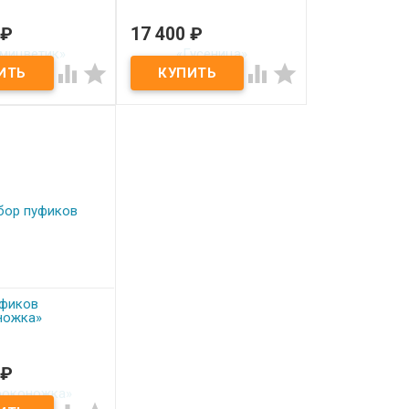
₽
17 400
₽
аказ
Под заказ
фиков
Набор пуфиков «Гусеница»




тик»
уфиков
ножка»
₽
аказ
фиков