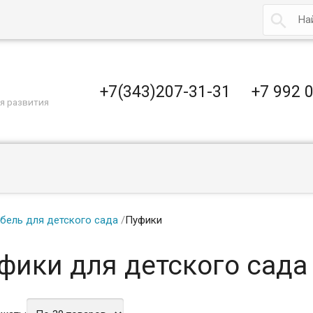

+7(343)207-31-31
+7 992 
я развития
бель для детского сада
/
Пуфики
фики для детского сада