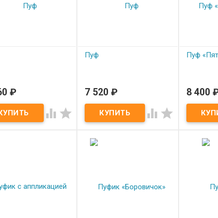
Пуф
Пуф «Пят
60
₽
7 520
₽
8 400
од заказ
Под заказ
Под з
Пуф
Пуф «Пяти



