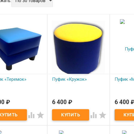
жать:
к «Теремок»
Пуфик «Кружок»
Пуфик «
00
₽
6 400
₽
6 400
од заказ
Под заказ
Под з
к «Теремок»
Пуфик «Кружок»
Пуфик «Мо



