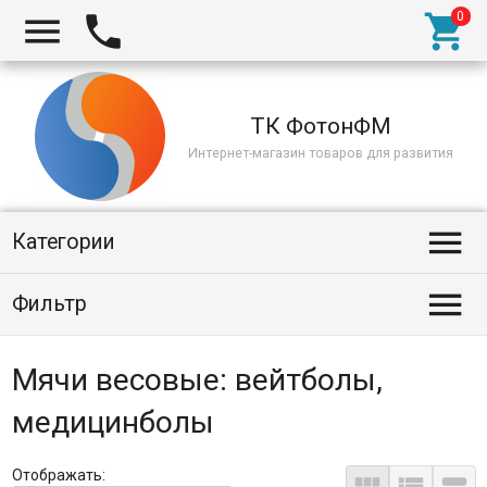



ТК ФотонФМ
Интернет-магазин товаров для развития

Категории

Фильтр
Мячи весовые: вейтболы,
медицинболы
Отображать: