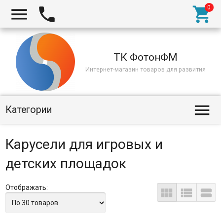



ТК ФотонФМ
Интернет-магазин товаров для развития

Категории
Карусели для игровых и
детских площадок
Отображать:


