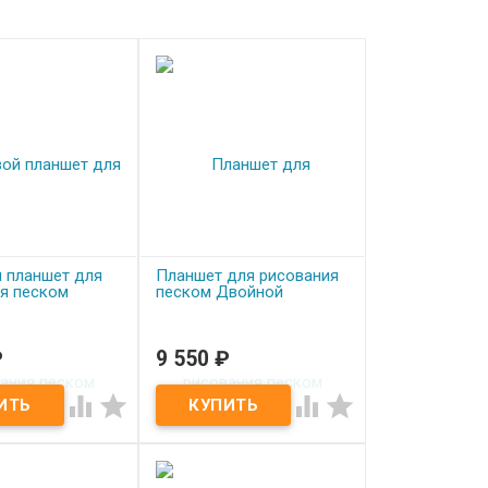
 планшет для
Планшет для рисования
я песком
песком Двойной
₽
9 550
₽
аказ
Под заказ
 планшет для
Планшет для рисования




я песком Малыш
песком Двойной