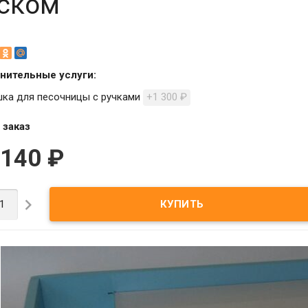
ском
нительные услуги:
ка для песочницы с ручками
+1 300
₽
 заказ
 140
₽
