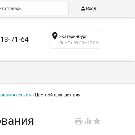

Вход

Екатеринбург
013-71-64
Пн—Пт 09:00—17:00
сования песком
/
Цветной планшет для
ования


