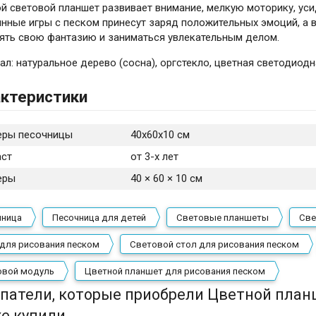
й световой планшет развивает внимание, мелкую моторику, уси
нные игры с песком принесут заряд положительных эмоций, а 
ять свою фантазию и заниматься увлекательным делом.
ал: натуральное дерево (сосна), оргстекло, цветная светодиодна
ктеристики
еры песочницы
40х60х10 см
аст
от 3-х лет
еры
40 × 60 × 10 см
чница
Песочница для детей
Световые планшеты
Све
для рисования песком
Световой стол для рисования песком
овой модуль
Цветной планшет для рисования песком
патели, которые приобрели Цветной план
е купили