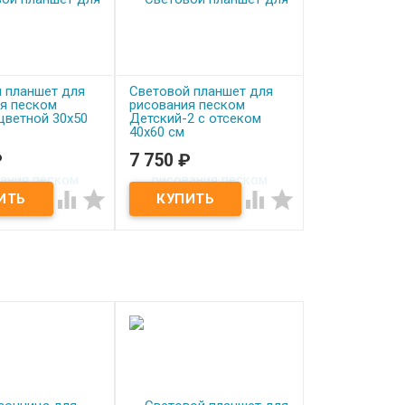
 планшет для
Световой планшет для
я песком
рисования песком
цветной 30х50
Детский-2 с отсеком
40х60 см
₽
7 750
₽
аказ
Под заказ
 планшет для
Световой планшет для




 песком Детский
рисования песком
0х50 см
Детский-2 с отсеком 40х60
см