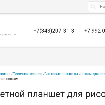

+7(343)207-31-31
+7 992 
я развития
звитие
/
Песочная терапия
/
Световые планшеты и столы для ри
ния песком
етной планшет для рис