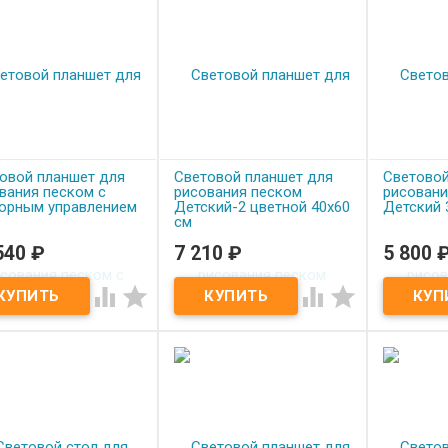
овой планшет для
Световой планшет для
Световой
вания песком с
рисования песком
рисовани
орным управлением
Детский-2 цветной 40х60
Детский 
см
540
₽
7 210
₽
5 800
од заказ
Под заказ
Под з
овой планшет для
Световой планшет для
Световой




вания песком с
рисования песком
рисования
орным управлением
Детский-2 цветной 40х60 см
30х50 см