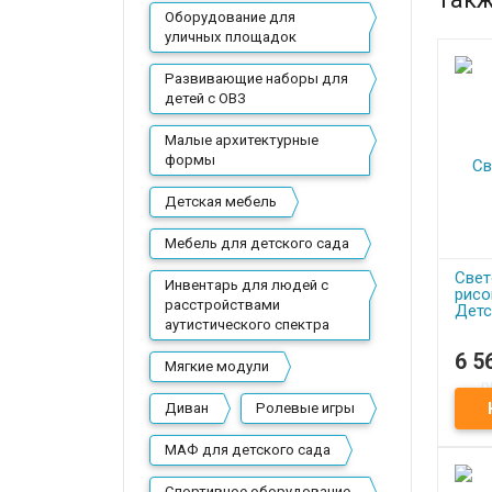
Оборудование для
уличных площадок
Развивающие наборы для
детей с ОВЗ
Малые архитектурные
формы
Детская мебель
Мебель для детского сада
Свет
Инвентарь для людей с
рисо
расстройствами
Детс
аутистического спектра
6 5
П
Мягкие модули
Свет
рисо
Диван
Ролевые игры
МАФ для детского сада
Спортивное оборудование