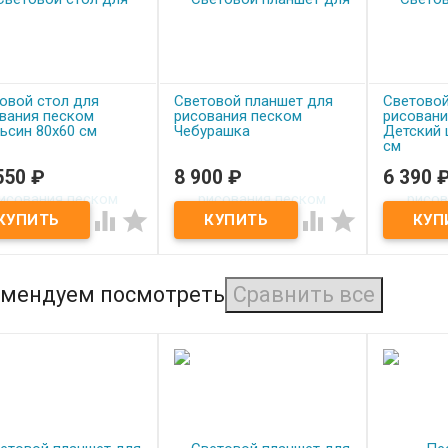
овой стол для
Световой планшет для
Световой
вания песком
рисования песком
рисовани
ьсин 80x60 см
Чебурашка
Детский 
см
550
₽
8 900
₽
6 390
од заказ
Под заказ
Под з
овой стол для
Световой планшет для
Световой




вания песком
рисования песком
рисования
ьсин 80x60 см
Чебурашка
цветной 3
мендуем посмотреть