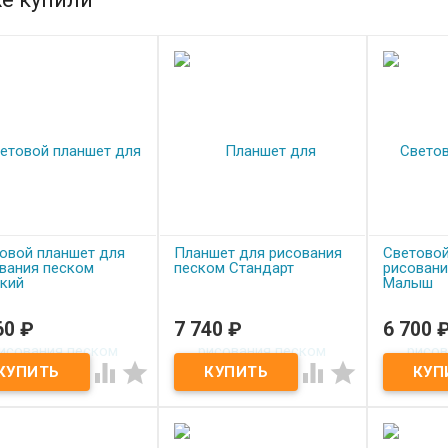
овой планшет для
Планшет для рисования
Световой
вания песком
песком Стандарт
рисовани
кий
Малыш
60
₽
7 740
₽
6 700
од заказ
Под заказ
Под з
овой планшет для
Планшет для рисования
Световой




вания песком Детский
песком Стандарт
рисовани