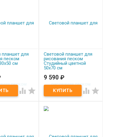
 планшет для
Световой планшет для
я песком
рисования песком
30х50 см
Студийный цветной
50х70 см
₽
9 590
₽
аказ
Под заказ
 планшет для
Световой планшет для




 песком Детский
рисования песком
Студийный цветной 50х70
см