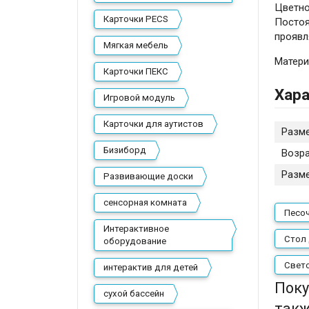
Цветно
Карточки PECS
Постоя
проявл
Мягкая мебель
Матери
Карточки ПЕКС
Хара
Игровой модуль
Карточки для аутистов
Разм
Бизиборд
Возр
Разм
Развивающие доски
сенсорная комната
Песо
Интерактивное
Стол 
оборудование
Свет
интерактив для детей
Поку
сухой бассейн
такж