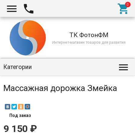



ТК ФотонФМ
Интернет-магазин товаров для развития

Категории
Массажная дорожка Змейка
Под заказ
9 150
₽