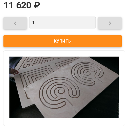
11 620
₽

